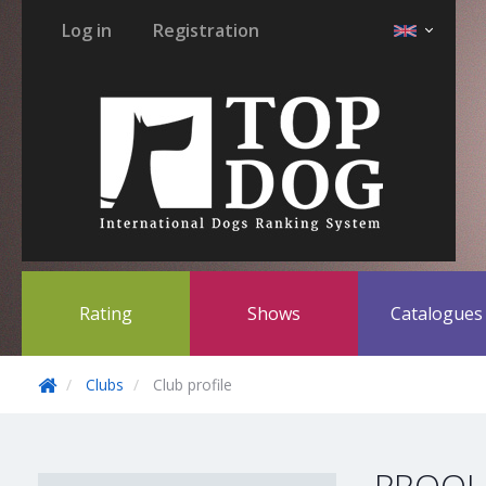
Log in
Registration
Rating
Shows
Catalogue
Clubs
Club profile