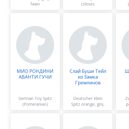
fawn
colours
МИО РОНДИНИ
Слай Буши Тейл
Ш
АВАНТИ ГУЧИ
из Замка
Гремлинов
German Toy Spitz
Deutscher Klein
Z
(Pomeranian)
Spitz orange, gris,
p
autre