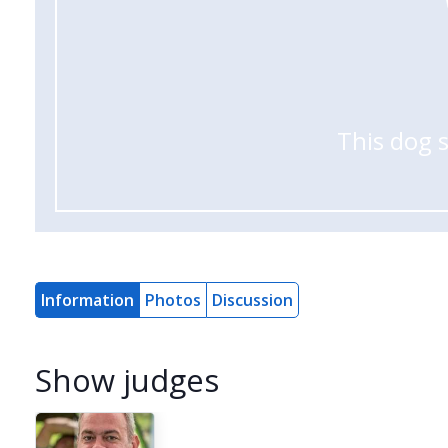
This dog 
Information
Photos
Discussion
Show judges