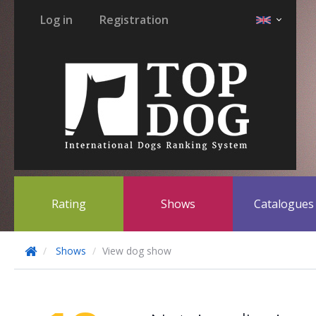
Log in
Registration
Rating
Shows
Catalogue
Shows
View dog show