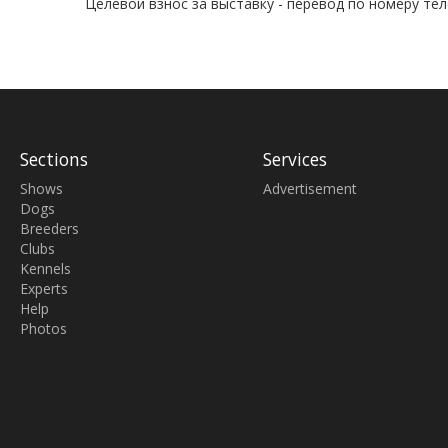
Целевой взнос за выставку - перевод по номеру тел
Sections
Services
Shows
Advertisement
Dogs
Breeders
Clubs
Kennels
Experts
Help
Photos