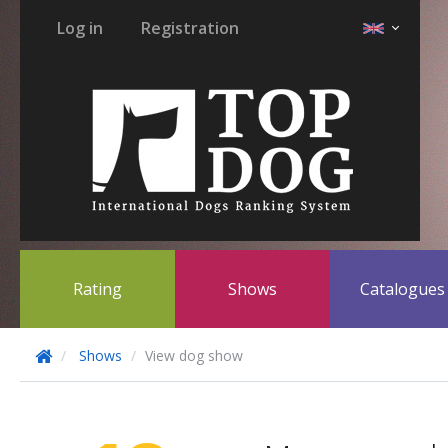
Log in
Registration
Rating
Shows
Catalogue
Shows
View dog show