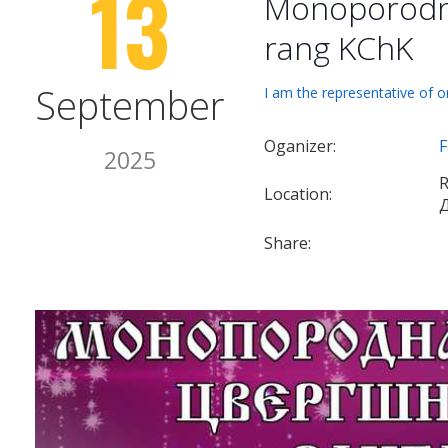
13
Monoporodna
rang KChK
September
I am the representative of o
Oganizer:
2025
R
Location:
Share: