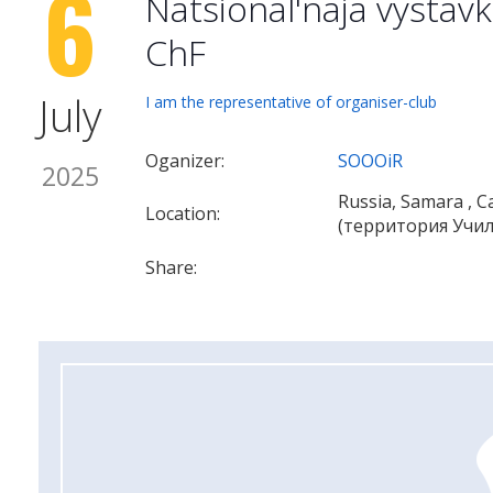
6
Natsional'naja vystav
ChF
July
I am the representative of organiser-club
Oganizer:
SOOOiR
2025
Russia, Samara , 
Location:
(территория Учи
Share: