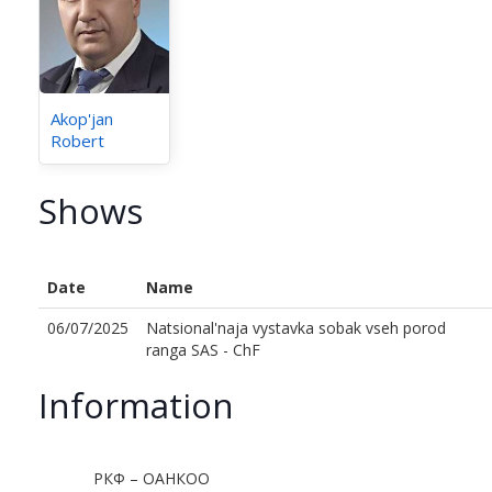
Akop'jan
Robert
Shows
Date
Name
06/07/2025
Natsional'naja vystavka sobak vseh porod
ranga SAS - ChF
Information
РКФ – ОАНКОО