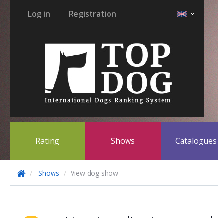
Log in
Registration
Rating
Shows
Catalogue
Shows
View dog show