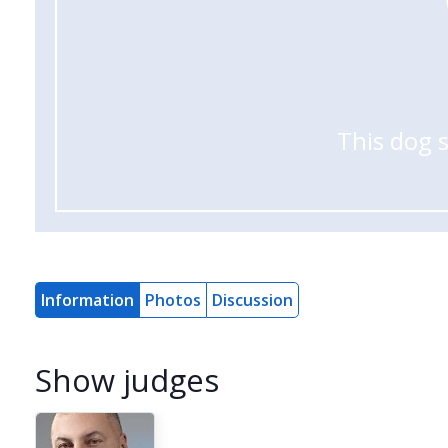
This dog 
Information
Photos
Discussion
Show judges