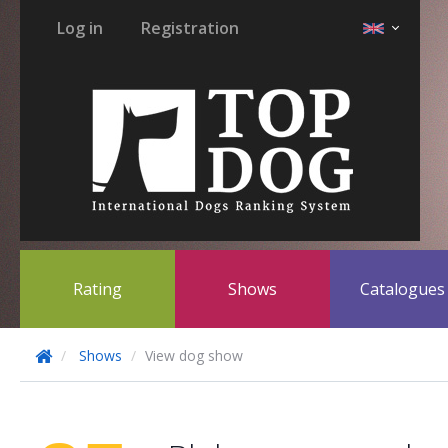
Log in
Registration
Rating
Shows
Catalogue
Shows
View dog show