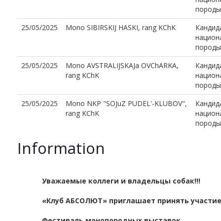
породы
25/05/2025
Mono SIBIRSKIJ HASKI, rang KChK
Кандид
национ
породы
25/05/2025
Mono AVSTRALIJSKAJa OVChARKA,
Кандид
rang KChK
национ
породы
25/05/2025
Mono NKP "SOJuZ PUDEL'-KLUBOV",
Кандид
rang KChK
национ
породы
Information
Уважаемые коллеги и владельцы собак!!!
«Клуб АБСОЛЮТ» приглашает принять участи
Фестиваль монопородных выставок