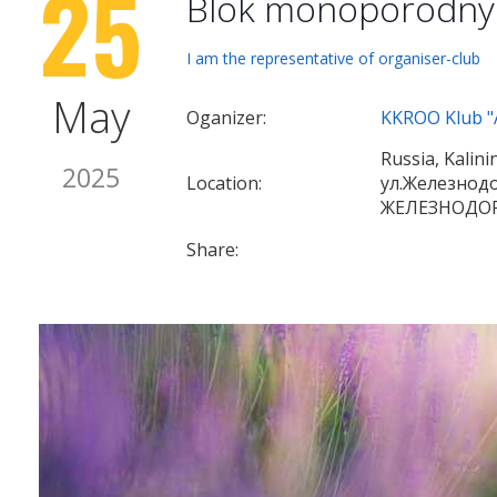
25
Blok monoporodny
I am the representative of organiser-club
May
Oganizer:
KKROO Klub "
Russia, Kalin
2025
Location:
ул.Железнод
ЖЕЛЕЗНОДО
Share: