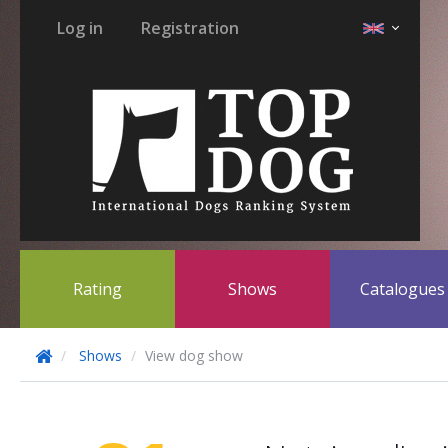
Log in
Registration
Rating
Shows
Catalogue
Shows
View dog show