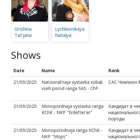
Grishina
Lychkovskaya
Tat'jana
Natalya
Shows
Date
Name
Rank
21/09/2025
Natsional'naja vystavka sobak
CAC Чемпион 
vseh porod ranga SAS - ChF
21/09/2025
Monopordnaja vystavka ranga
Кандидат в ч
KChK - NKP "Erdel'ter'er"
национальног
породы
21/09/2025
Monoporodnaja ranga KChK -
Кандидат в ч
NKP "Mops"
национальног