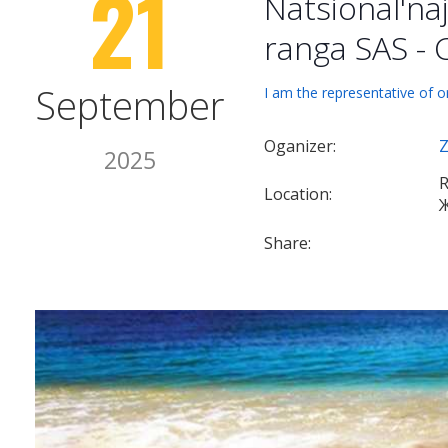
21
Natsional'na
ranga SAS - 
September
I am the representative of o
Oganizer:
Z
2025
R
Location:
Ж
Share: