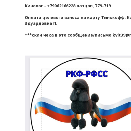
Кинолог - +79062166228 ватцап, 779-719
Оплата целевого взноса на карту Тинькофф. Ка
Эдуардовна П.
***скан чека в это сообщение/письмо kvit39@ma