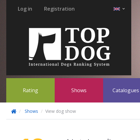
Log in
Registration
Rating
Shows
Catalogue
Shows
View dog show