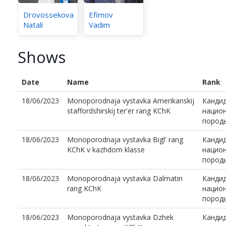
Drovossekova
Efimov
Natali
Vadim
Shows
Date
Name
Rank
18/06/2023
Monoporodnaja vystavka Amerikanskij
Канди
staffordshirskij ter'er rang KChK
национ
пород
18/06/2023
Monoporodnaja vystavka Bigl' rang
Канди
KChK v kazhdom klasse
национ
пород
18/06/2023
Monoporodnaja vystavka Dalmatin
Канди
rang KChK
национ
пород
18/06/2023
Monoporodnaja vystavka Dzhek
Канди