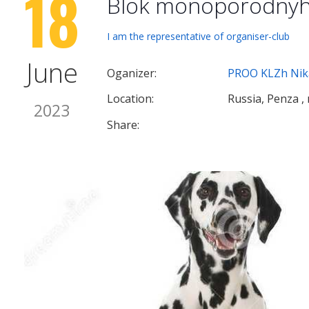
18
Blok monoporodnyh
I am the representative of organiser-club
June
Oganizer:
PROO KLZh Nik
Location:
Russia, Penza , 
2023
Share: