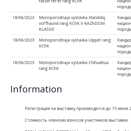
rassel ter'er rang KChK
национ
пород
18/06/2023
Monoporodnaja vystavka Irlandskij
Канди
vol'fhaund rang KChK V KAZhDOM
национ
KLASSE!
пород
18/06/2023
Monoporodnaja vystavka Uippet rang
Канди
KChK
национ
пород
18/06/2023
Monoporodnaja vystavka Chihuahua
Канди
rang KChK
национ
пород
Information
Регистрация на выставку производится до 15 июня 2
Стоимость членских взносов участников выставки: