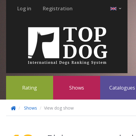
Log in
Registration
Rating
Shows
Catalogue
Shows
View dog show