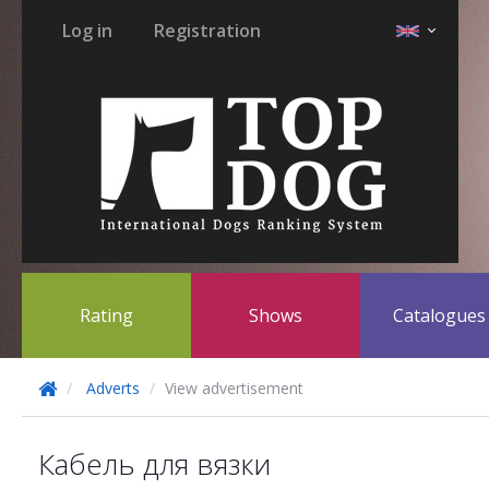
Log in
Registration
Rating
Shows
Catalogue
Adverts
View advertisement
Кабель для вязки