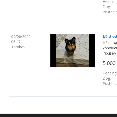
Heading
Dog:
Posted b
вязка
07/06/2026
06:47
НЕ прод
Tambov
хopошей
,пpизeм
5 000
Heading
Dog:
Posted b