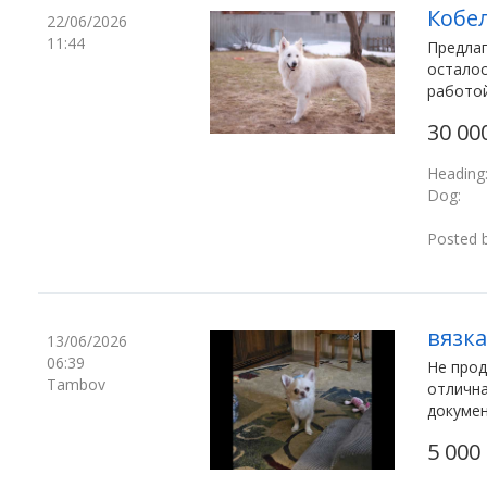
Кобе
22/06/2026
11:44
Предлаг
осталос
работой 
30 00
Heading
Dog:
Posted b
вязка
13/06/2026
06:39
Не прод
Tambov
отлична
докумен
5 000